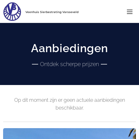
Veenhuis Sierbestrating Varsseveld
Aanbiedingen
Ontdek scherpe prijzen
Op dit moment zijn er geen actuele aanbiedingen
beschikbaar.